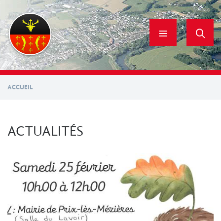
Aller
au
contenu
principal
ACCUEIL
ACTUALITÉS