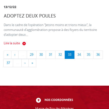
13/12/22
ADOPTEZ DEUX POULES
Dans le cadre de l’opération ‘‘Jetons moins et trions mieux’’, la
communauté d’agglomération propose à des foyers du territoire
d’adopter deux...
Lire la suite
«
‹
…
29
30
31
32
33
34
35
36
37
…
›
»
NOS COORDONNÉES
Mairie de Prix-lès-Mézières