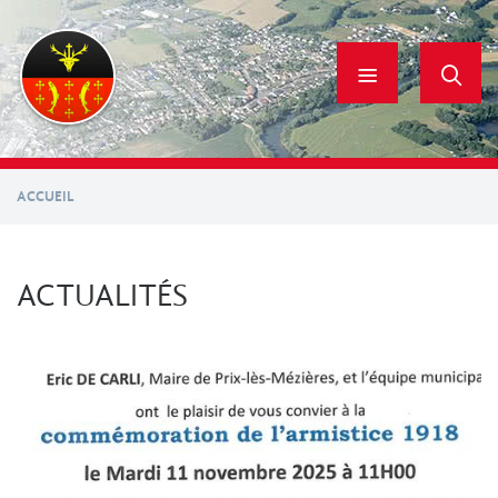
Aller
au
contenu
principal
ACCUEIL
ACTUALITÉS