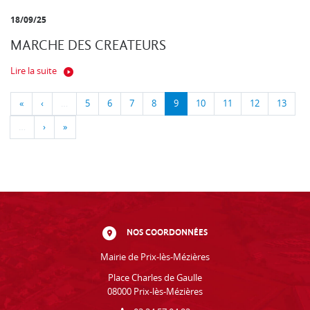
18/09/25
MARCHE DES CREATEURS
Lire la suite
«
‹
…
5
6
7
8
9
10
11
12
13
…
›
»
NOS COORDONNÉES
Mairie de Prix-lès-Mézières
Place Charles de Gaulle
08000 Prix-lès-Mézières