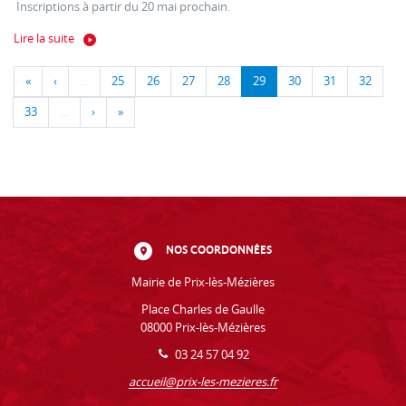
Inscriptions à partir du 20 mai prochain.
Lire la suite
«
‹
…
25
26
27
28
29
30
31
32
33
…
›
»
NOS COORDONNÉES
Mairie de Prix-lès-Mézières
Place Charles de Gaulle
08000 Prix-lès-Mézières
03 24 57 04 92
accueil@prix-les-mezieres.fr