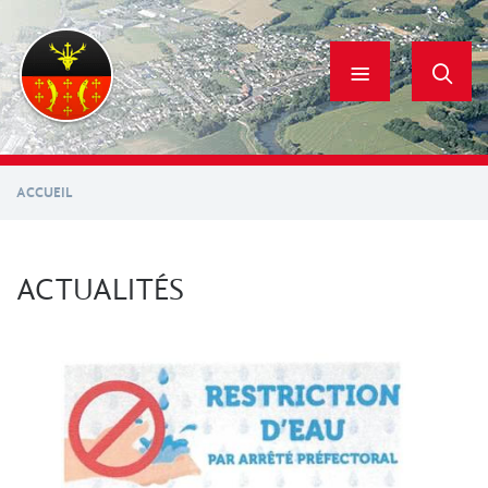
Aller
au
contenu
principal
ACCUEIL
ACTUALITÉS