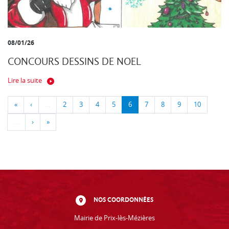
08/01/26
CONCOURS DESSINS DE NOEL
Lire la suite
«
‹
…
2
3
4
5
6
7
8
9
10
…
›
»
NOS COORDONNÉES
Mairie de Prix-lès-Mézières