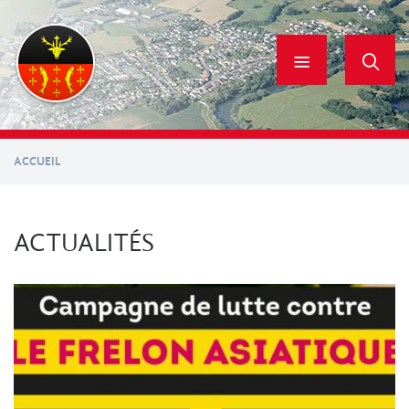
Aller
au
contenu
principal
ACCUEIL
ACTUALITÉS