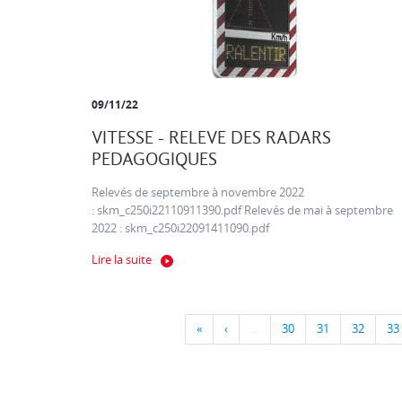
09/11/22
VITESSE - RELEVE DES RADARS
PEDAGOGIQUES
Relevés de septembre à novembre 2022
: skm_c250i22110911390.pdf Relevés de mai à septembre
2022 : skm_c250i22091411090.pdf
Lire la suite
«
‹
…
30
31
32
33