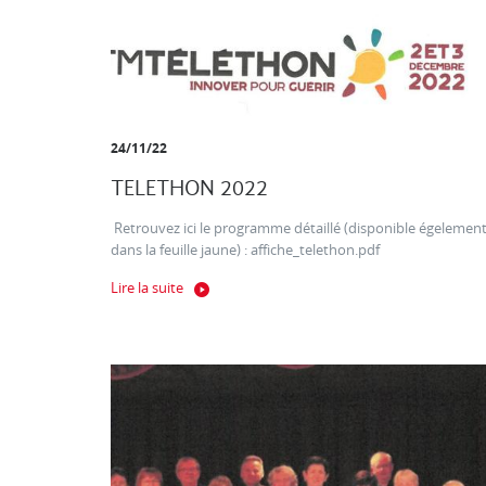
24/11/22
TELETHON 2022
Retrouvez ici le programme détaillé (disponible égelemen
dans la feuille jaune) : affiche_telethon.pdf
Lire la suite