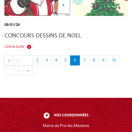
08/01/26
CONCOURS DESSINS DE NOEL
Lire la suite
«
‹
…
2
3
4
5
6
7
8
9
10
…
›
»
NOS COORDONNÉES
Mairie de Prix-lès-Mézières