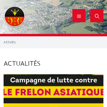
Aller
au
contenu
principal
ACCUEIL
ACTUALITÉS