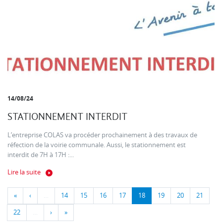
14/08/24
STATIONNEMENT INTERDIT
L’entreprise COLAS va procéder prochainement à des travaux de
réfection de la voirie communale. Aussi, le stationnement est
interdit de 7H à 17H :...
Lire la suite
«
‹
…
14
15
16
17
18
19
20
21
22
…
›
»