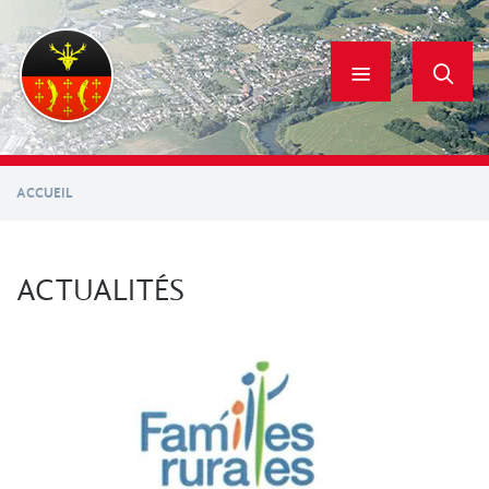
Aller
au
contenu
principal
ACCUEIL
ACTUALITÉS