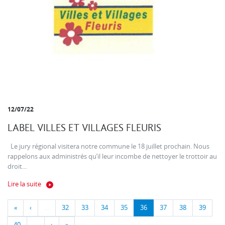
12/07/22
LABEL VILLES ET VILLAGES FLEURIS
Le jury régional visitera notre commune le 18 juillet prochain. Nous
rappelons aux administrés qu’il leur incombe de nettoyer le trottoir au
droit...
Lire la suite
«
‹
…
32
33
34
35
36
37
38
39
40
…
›
»