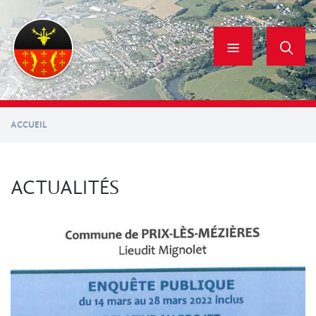
Aller
au
contenu
principal
ACCUEIL
ACTUALITÉS