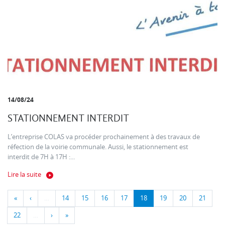
14/08/24
STATIONNEMENT INTERDIT
L’entreprise COLAS va procéder prochainement à des travaux de
réfection de la voirie communale. Aussi, le stationnement est
interdit de 7H à 17H :...
Lire la suite
«
‹
…
14
15
16
17
18
19
20
21
22
…
›
»