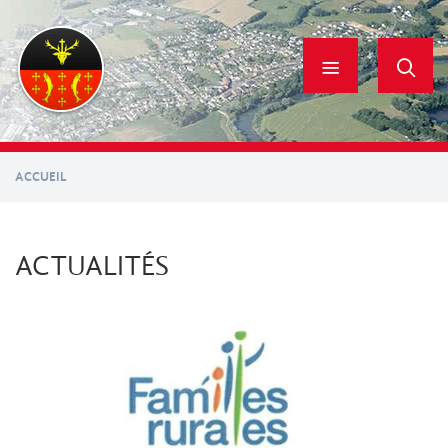
Aller
au
contenu
principal
ACCUEIL
ACTUALITÉS