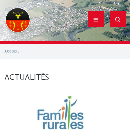
Aller
au
contenu
principal
ACCUEIL
ACTUALITÉS