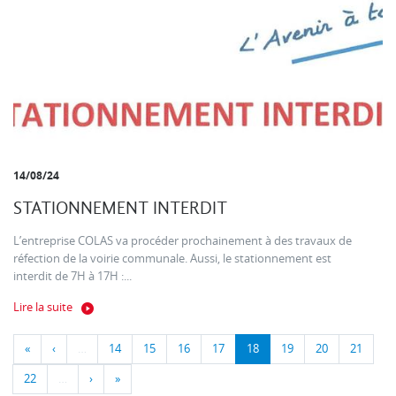
14/08/24
STATIONNEMENT INTERDIT
L’entreprise COLAS va procéder prochainement à des travaux de
réfection de la voirie communale. Aussi, le stationnement est
interdit de 7H à 17H :...
Lire la suite
«
‹
…
14
15
16
17
18
19
20
21
22
…
›
»