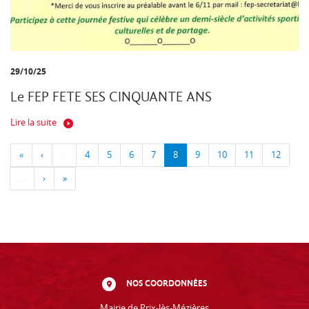
29/10/25
Le FEP FETE SES CINQUANTE ANS
Lire la suite
«
‹
…
4
5
6
7
8
9
10
11
12
…
›
»
NOS COORDONNÉES
Mairie de Prix-lès-Mézières