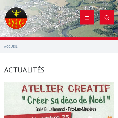
Aller
au
contenu
principal
ACCUEIL
ACTUALITÉS