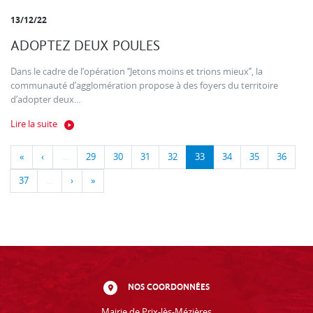
13/12/22
ADOPTEZ DEUX POULES
Dans le cadre de l’opération ‘‘Jetons moins et trions mieux’’, la
communauté d’agglomération propose à des foyers du territoire
d’adopter deux...
Lire la suite
«
‹
…
29
30
31
32
33
34
35
36
37
…
›
»
NOS COORDONNÉES
Mairie de Prix-lès-Mézières