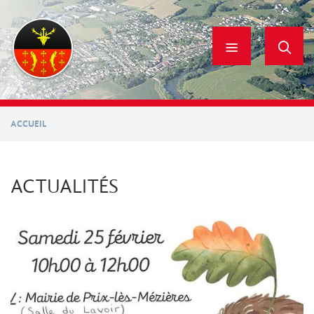
Aller
au
contenu
principal
ACCUEIL
ACTUALITÉS