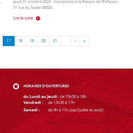
,
jeudi 31 octobre 2024 Inscriptions à la Maison de l’Enfance –
31 rue du Stade 08000...
Lire la suite
17
18
19
20
21
…
›
»
HORAIRES D'OUVERTURES
du Lundi au Jeudi :
de 13h30 à 18h
Vendredi :
de 13h30 à 17h
Samedi :
de 9h à 11h
(sauf juillet et août)