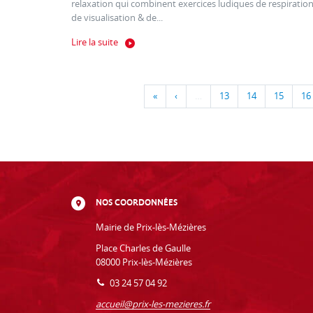
relaxation qui combinent exercices ludiques de respiration
de visualisation & de...
Lire la suite
«
‹
…
13
14
15
16
NOS COORDONNÉES
Mairie de Prix-lès-Mézières
Place Charles de Gaulle
08000 Prix-lès-Mézières
03 24 57 04 92
accueil@prix-les-mezieres.fr