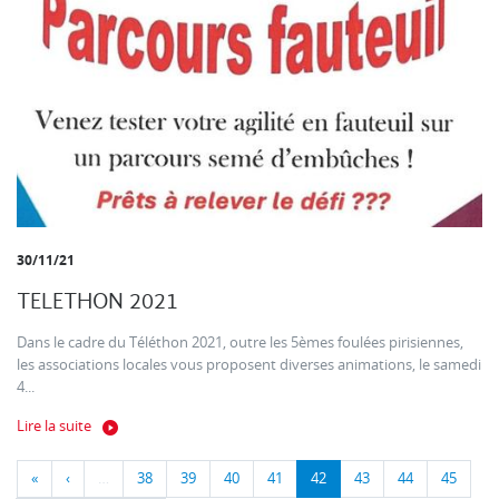
30/11/21
TELETHON 2021
Dans le cadre du Téléthon 2021, outre les 5èmes foulées pirisiennes,
les associations locales vous proposent diverses animations, le samedi
4...
Lire la suite
«
‹
…
38
39
40
41
42
43
44
45