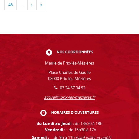
46
…
›
»
NOS COORDONNÉES
Mairie de Prix-lès-Mézières
Place Charles de Gaulle
08000 Prix-lès-Mézières
03 24 57 04 92
accueil@prix-les-mezieres.fr
HORAIRES D'OUVERTURES
du Lundi au Jeudi :
de 13h30 à 18h
Vendredi :
de 13h30 à 17h
Samedi :
de 9h à 11h
(sauf juillet et août)