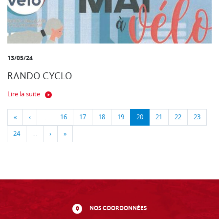
13/05/24
RANDO CYCLO
Lire la suite
«
‹
…
16
17
18
19
20
21
22
23
24
…
›
»
NOS COORDONNÉES