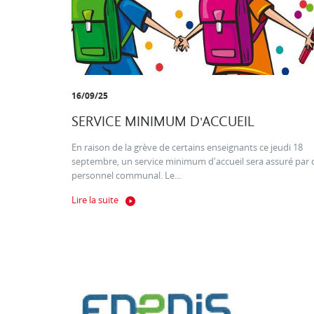
16/09/25
SERVICE MINIMUM D'ACCUEIL
En raison de la grève de certains enseignants ce jeudi 18
septembre, un service minimum d'accueil sera assuré par 
personnel communal. Le...
Lire la suite