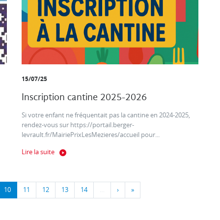
15/07/25
Inscription cantine 2025-2026
Si votre enfant ne fréquentait pas la cantine en 2024-2025,
rendez-vous sur https://portail.berger-
levrault.fr/MairiePrixLesMezieres/accueil pour...
Lire la suite
10
11
12
13
14
…
›
»