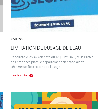
22/07/25
LIMITATION DE L'USAGE DE L'EAU
Par arrêté 2025-463 en date du 18 juillet 2025, M. le Préfet
des Ardennes place le département en état d'alerte
sécheresse. Restrictions de l'usage...
Lire la suite