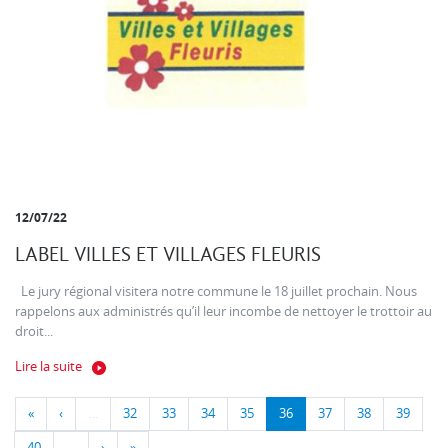
12/07/22
LABEL VILLES ET VILLAGES FLEURIS
Le jury régional visitera notre commune le 18 juillet prochain. Nous
rappelons aux administrés qu’il leur incombe de nettoyer le trottoir au
droit...
Lire la suite
«
‹
…
32
33
34
35
36
37
38
39
40
…
›
»