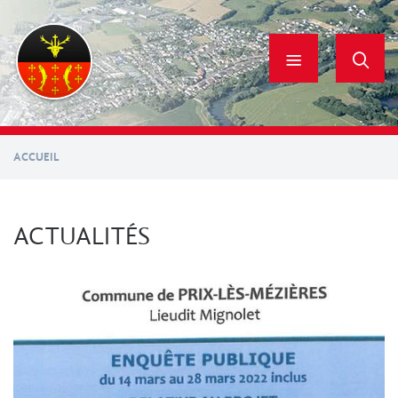
Aller
au
contenu
principal
ACCUEIL
ACTUALITÉS