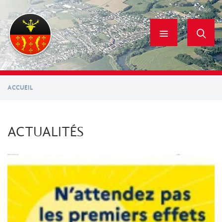
Aller
au
contenu
principal
ACCUEIL
ACTUALITÉS