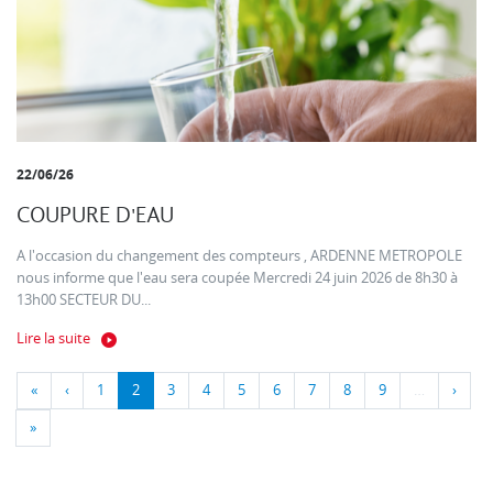
22/06/26
COUPURE D'EAU
A l'occasion du changement des compteurs , ARDENNE METROPOLE
nous informe que l'eau sera coupée Mercredi 24 juin 2026 de 8h30 à
13h00 SECTEUR DU...
Lire la suite
«
‹
1
2
3
4
5
6
7
8
9
…
›
»