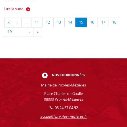
Lire la suite
«
‹
…
11
12
13
14
15
16
17
18
19
…
›
»
NOS COORDONNÉES
Mairie de Prix-lès-Mézières
Place Charles de Gaulle
08000 Prix-lès-Mézières
03 24 57 04 92
accueil@prix-les-mezieres.fr