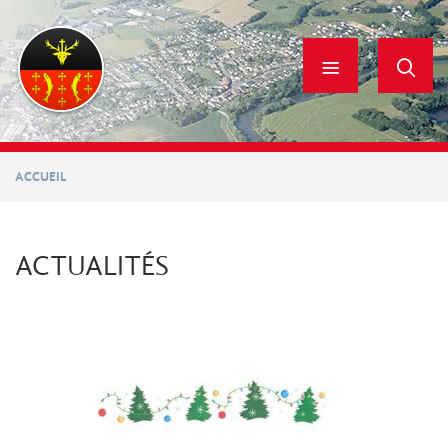
Aller
au
contenu
principal
ACCUEIL
ACTUALITÉS