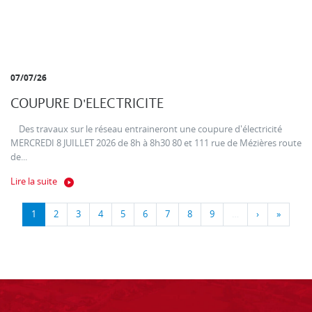
07/07/26
COUPURE D'ELECTRICITE
Des travaux sur le réseau entraineront une coupure d'électricité
MERCREDI 8 JUILLET 2026 de 8h à 8h30 80 et 111 rue de Mézières route
de...
Lire la suite
1
2
3
4
5
6
7
8
9
…
›
»