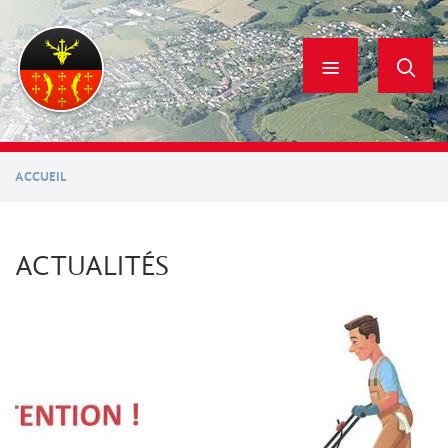
Aller
au
contenu
principal
ACCUEIL
ACTUALITÉS