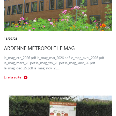
16/07/26
ARDENNE METROPOLE LE MAG
le_mag_ete_2026.pdf le_mag_mai_2026.pdf le_mag_avril_2026.pdf
le_mag_mars_26.pdf le_mag_fev_26.pdf le_mag_janv_26.pdf
le_mag_dec_25.pdf le_mag_nov_25...
Lire la suite