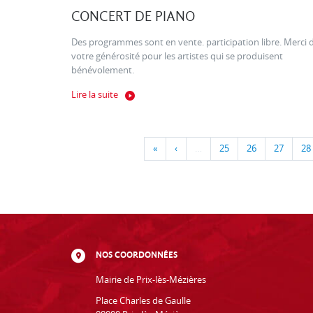
CONCERT DE PIANO
Des programmes sont en vente. participation libre. Merci 
votre générosité pour les artistes qui se produisent
bénévolement.
Lire la suite
«
‹
…
25
26
27
28
NOS COORDONNÉES
Mairie de Prix-lès-Mézières
Place Charles de Gaulle