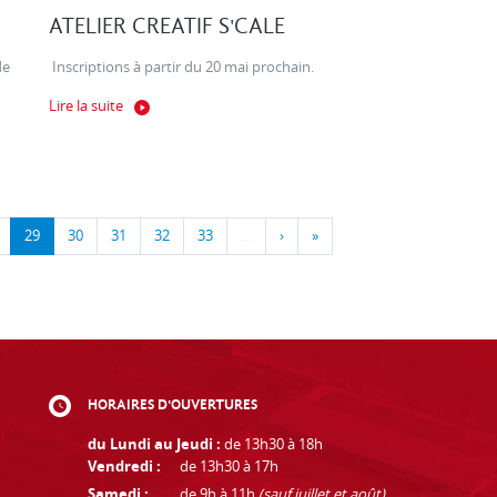
ATELIER CREATIF S'CALE
de
Inscriptions à partir du 20 mai prochain.
Lire la suite
29
30
31
32
33
…
›
»
HORAIRES D'OUVERTURES
du Lundi au Jeudi :
de 13h30 à 18h
Vendredi :
de 13h30 à 17h
Samedi :
de 9h à 11h
(sauf juillet et août)