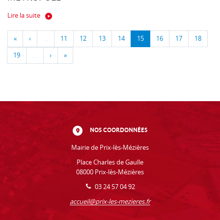
Lire la suite
«
‹
…
11
12
13
14
15
16
17
18
19
…
›
»
NOS COORDONNÉES
Mairie de Prix-lès-Mézières
Place Charles de Gaulle
08000 Prix-lès-Mézières
03 24 57 04 92
accueil@prix-les-mezieres.fr