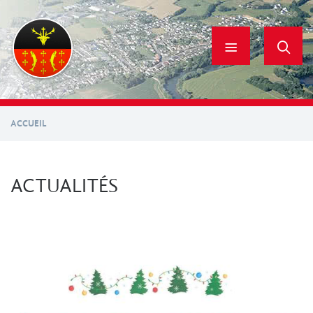
Aller
au
contenu
principal
ACCUEIL
ACTUALITÉS