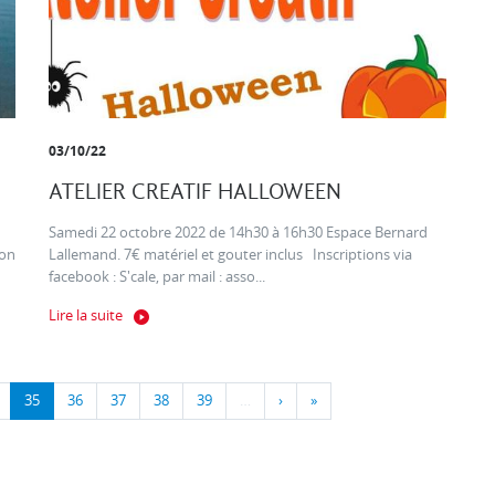
03/10/22
ATELIER CREATIF HALLOWEEN
Samedi 22 octobre 2022 de 14h30 à 16h30 Espace Bernard
ion
Lallemand. 7€ matériel et gouter inclus Inscriptions via
facebook : S'cale, par mail : asso...
Lire la suite
35
36
37
38
39
…
›
»