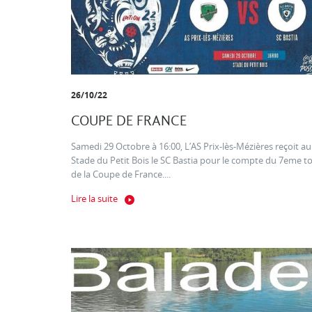
26/10/22
COUPE DE FRANCE
Samedi 29 Octobre à 16:00, L’AS Prix-lès-Mézières reçoit au
Stade du Petit Bois le SC Bastia pour le compte du 7eme t
de la Coupe de France....
Lire la suite