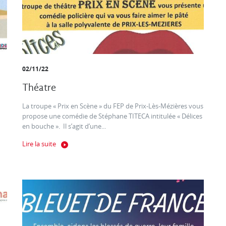
02/11/22
Théatre
La troupe « Prix en Scène » du FEP de Prix-Lès-Mézières vous
propose une comédie de Stéphane TITECA intitulée « Délices
en bouche ». Il s’agit d’une...
Lire la suite