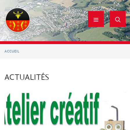
Aller
au
contenu
principal
ACCUEIL
ACTUALITÉS