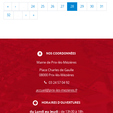
«
‹
…
24
25
26
27
28
29
30
31
32
…
›
»
NOS COORDONNÉES
Mairie de Prix-lès-Mézières
Place Charles de Gaulle
08000 Prix-lès-Mézières
03 24 57 04 92
accueil@prix-les-mezieres.fr
HORAIRES D'OUVERTURES
du Lundi au Jeudi :
de 13h30 à 18h