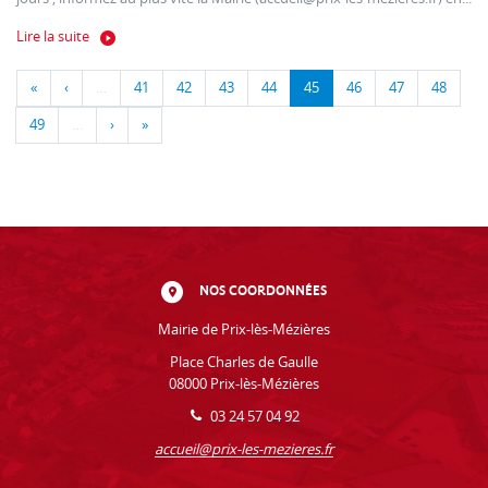
Lire la suite
«
‹
…
41
42
43
44
45
46
47
48
49
…
›
»
NOS COORDONNÉES
Mairie de Prix-lès-Mézières
Place Charles de Gaulle
08000 Prix-lès-Mézières
03 24 57 04 92
accueil@prix-les-mezieres.fr