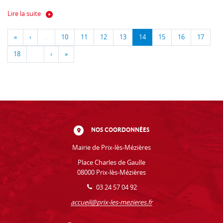
Lire la suite
«
‹
…
10
11
12
13
14
15
16
17
18
…
›
»
NOS COORDONNÉES
Mairie de Prix-lès-Mézières
Place Charles de Gaulle
08000 Prix-lès-Mézières
03 24 57 04 92
accueil@prix-les-mezieres.fr