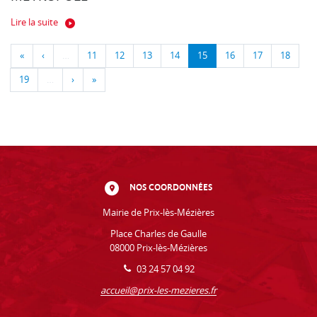
Lire la suite
«
‹
…
11
12
13
14
15
16
17
18
19
…
›
»
NOS COORDONNÉES
Mairie de Prix-lès-Mézières
Place Charles de Gaulle
08000 Prix-lès-Mézières
03 24 57 04 92
accueil@prix-les-mezieres.fr