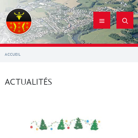
Aller
au
contenu
principal
ACCUEIL
ACTUALITÉS