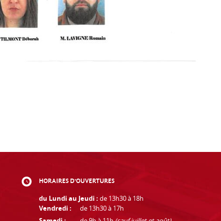
HORAIRES D'OUVERTURES
du Lundi au Jeudi :
de 13h30 à 18h
Vendredi :
de 13h30 à 17h
Samedi :
de 9h à 11h
(sauf juillet et août)