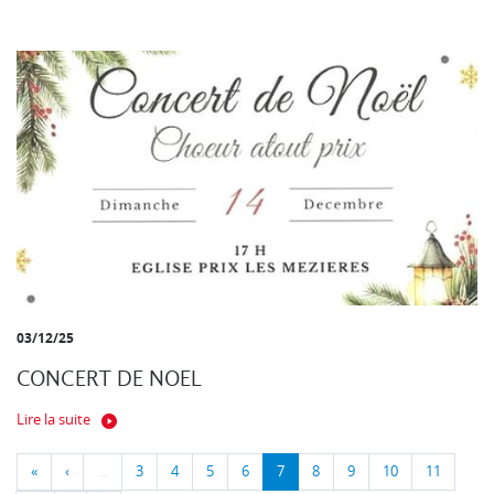
03/12/25
CONCERT DE NOEL
Lire la suite
«
‹
…
3
4
5
6
7
8
9
10
11