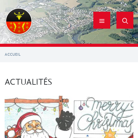
Aller
au
contenu
principal
ACCUEIL
ACTUALITÉS