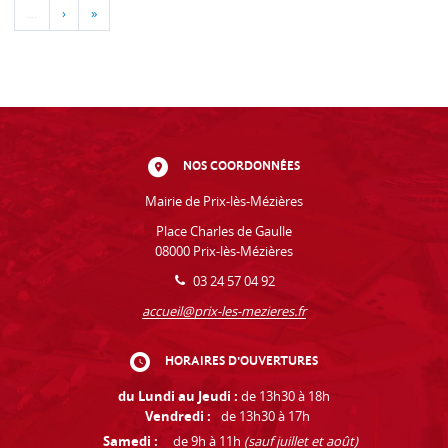
…
›
»
NOS COORDONNÉES
Mairie de Prix-lès-Mézières
Place Charles de Gaulle
08000 Prix-lès-Mézières
03 24 57 04 92
accueil@prix-les-mezieres.fr
HORAIRES D'OUVERTURES
du Lundi au Jeudi :
de 13h30 à 18h
Vendredi :
de 13h30 à 17h
Samedi :
de 9h à 11h
(sauf juillet et août)