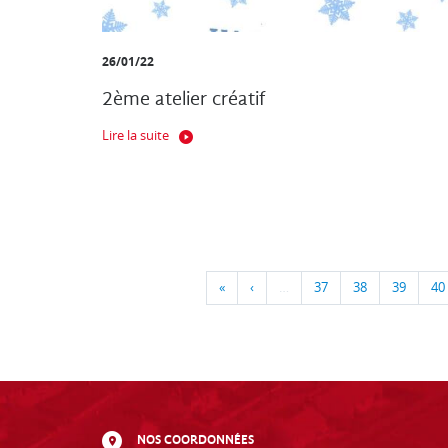
26/01/22
2ème atelier créatif
Lire la suite
«
‹
…
37
38
39
40
NOS COORDONNÉES