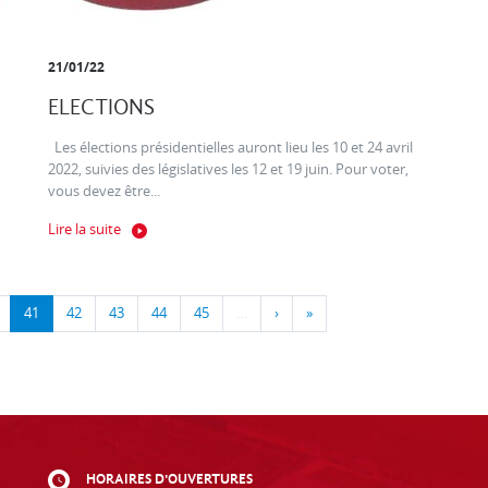
21/01/22
ELECTIONS
Les élections présidentielles auront lieu les 10 et 24 avril
2022, suivies des législatives les 12 et 19 juin. Pour voter,
vous devez être...
Lire la suite
41
42
43
44
45
…
›
»
HORAIRES D'OUVERTURES