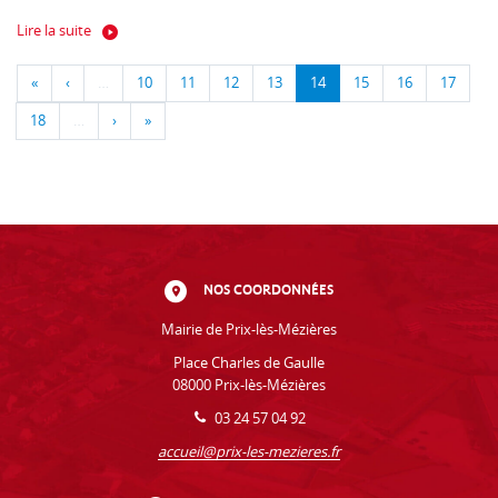
Lire la suite
«
‹
…
10
11
12
13
14
15
16
17
18
…
›
»
NOS COORDONNÉES
Mairie de Prix-lès-Mézières
Place Charles de Gaulle
08000 Prix-lès-Mézières
03 24 57 04 92
accueil@prix-les-mezieres.fr