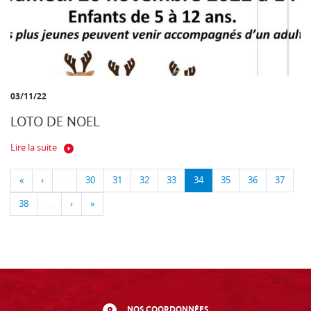
03/11/22
LOTO DE NOEL
Lire la suite
«
‹
…
30
31
32
33
34
35
36
37
38
…
›
»
NOS COORDONNÉES