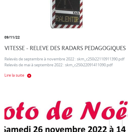
09/11/22
VITESSE - RELEVE DES RADARS PEDAGOGIQUES
Relevés de septembre à novembre 2022 : skm_c250i22110911390.pdf
Relevés de mai à septembre 2022 : skm_c250i22091411090.pdf
Lire la suite