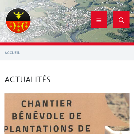
Aller
au
contenu
principal
ACCUEIL
ACTUALITÉS