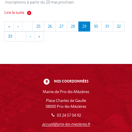
Inscriptions à partir du 20 mai prochain.
Lire la suite
«
‹
…
25
26
27
28
29
30
31
32
33
…
›
»
NOS COORDONNÉES
Mairie de Prix-lès-Mézières
Place Charles de Gaulle
08000 Prix-lès-Mézières
03 24 57 04 92
accueil@prix-les-mezieres.fr