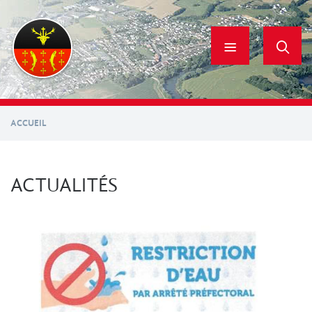
Aller
au
contenu
principal
ACCUEIL
ACTUALITÉS