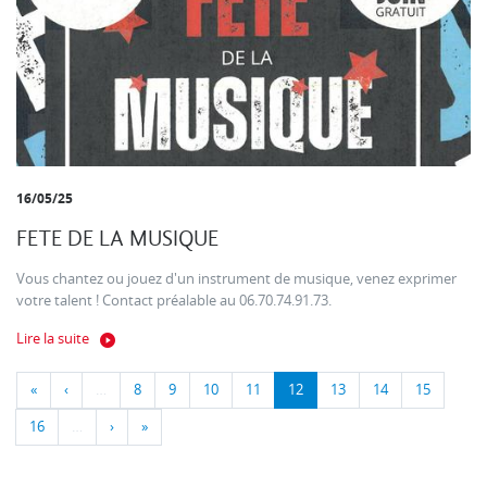
16/05/25
FETE DE LA MUSIQUE
Vous chantez ou jouez d'un instrument de musique, venez exprimer
votre talent ! Contact préalable au 06.70.74.91.73.
Lire la suite
«
‹
…
8
9
10
11
12
13
14
15
16
…
›
»