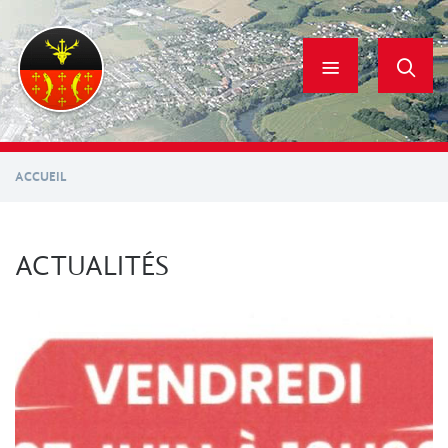
Aller
au
contenu
principal
ACCUEIL
ACTUALITÉS