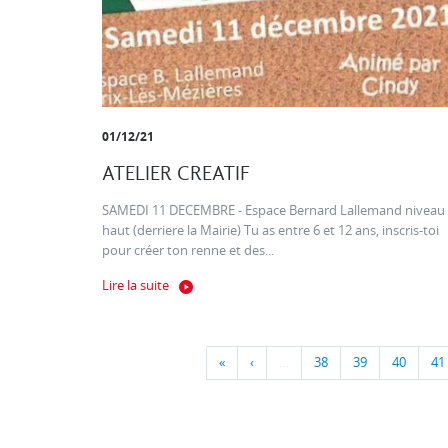
01/12/21
ATELIER CREATIF
SAMEDI 11 DECEMBRE - Espace Bernard Lallemand niveau
haut (derriere la Mairie) Tu as entre 6 et 12 ans, inscris-toi
pour créer ton renne et des...
Lire la suite
«
‹
…
38
39
40
41