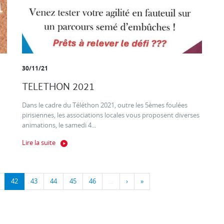
30/11/21
TELETHON 2021
Dans le cadre du Téléthon 2021, outre les 5èmes foulées
pirisiennes, les associations locales vous proposent diverses
animations, le samedi 4...
Lire la suite
42
43
44
45
46
…
›
»