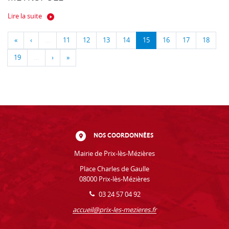
Lire la suite
«
‹
…
11
12
13
14
15
16
17
18
19
…
›
»
NOS COORDONNÉES
Mairie de Prix-lès-Mézières
Place Charles de Gaulle
08000 Prix-lès-Mézières
03 24 57 04 92
accueil@prix-les-mezieres.fr