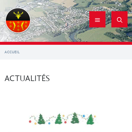
Aller
au
contenu
principal
ACCUEIL
ACTUALITÉS