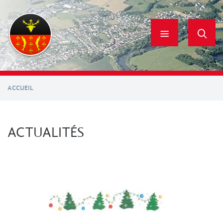
Aller
au
contenu
principal
ACCUEIL
ACTUALITÉS