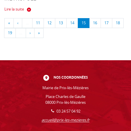
Lire la suite
«
‹
…
11
12
13
14
15
16
17
18
19
…
›
»
NOS COORDONNÉES
Mairie de Prix-lès-Mézières
Place Charles de Gaulle
08000 Prix-lès-Mézières
03 24 57 04 92
accueil@prix-les-mezieres.fr