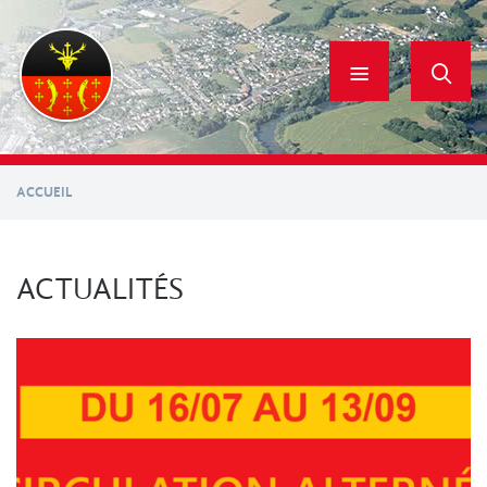
Aller
au
contenu
principal
ACCUEIL
ACTUALITÉS