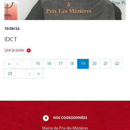
10/06/24
IDCT
Lire la suite
«
‹
…
15
16
17
18
19
20
21
22
23
…
›
»
NOS COORDONNÉES
Mairie de Prix-lès-Mézières