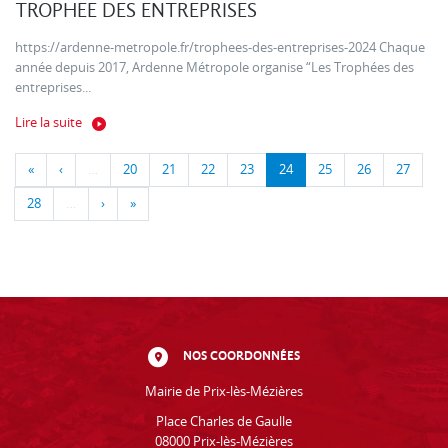
TROPHEE DES ENTREPRISES
https://ardenne-metropole.fr/trophees-des-entreprises-2024 Chaque
année depuis 2017, Ardenne Métropole organise “Les Trophées des
entreprises...
Lire la suite
«
‹
…
20
21
22
23
24
25
26
27
28
…
›
»
NOS COORDONNÉES
Mairie de Prix-lès-Mézières
Place Charles de Gaulle
08000 Prix-lès-Mézières