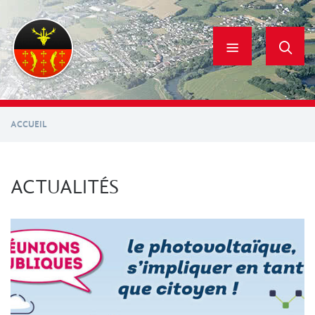
Aller
au
contenu
principal
ACCUEIL
ACTUALITÉS