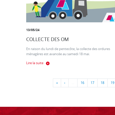
13/05/24
COLLECTE DES OM
En raison du lundi de pentecôte, la collecte des ordures
ménagères est avancée au samedi 18 mai.
Lire la suite
«
‹
…
16
17
18
19