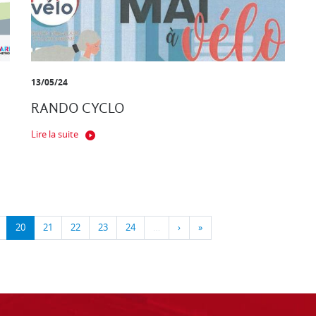
13/05/24
RANDO CYCLO
Lire la suite
20
21
22
23
24
…
›
»