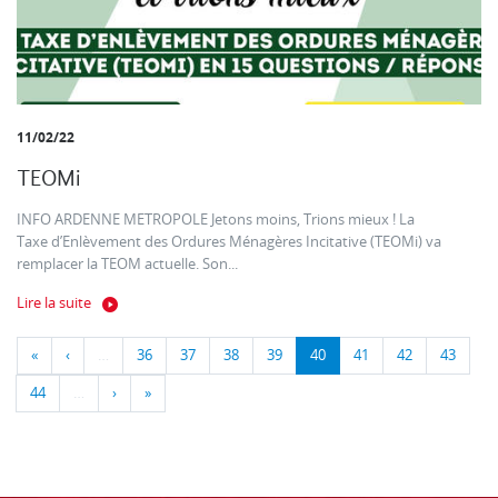
11/02/22
TEOMi
INFO ARDENNE METROPOLE Jetons moins, Trions mieux ! La
Taxe d’Enlèvement des Ordures Ménagères Incitative (TEOMi) va
remplacer la TEOM actuelle. Son...
Lire la suite
«
‹
…
36
37
38
39
40
41
42
43
44
…
›
»