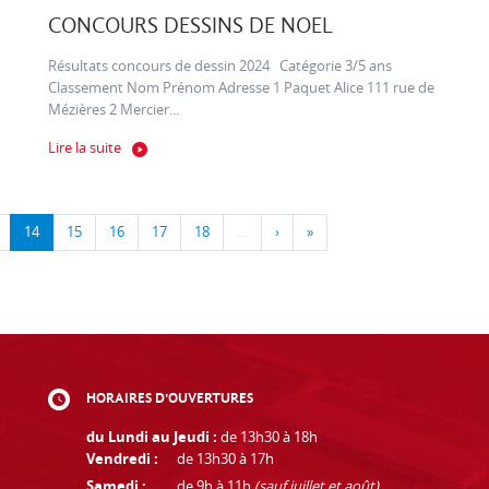
CONCOURS DESSINS DE NOEL
Résultats concours de dessin 2024 Catégorie 3/5 ans
Classement Nom Prénom Adresse 1 Paquet Alice 111 rue de
Mézières 2 Mercier...
Lire la suite
14
15
16
17
18
…
›
»
HORAIRES D'OUVERTURES
du Lundi au Jeudi :
de 13h30 à 18h
Vendredi :
de 13h30 à 17h
Samedi :
de 9h à 11h
(sauf juillet et août)