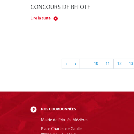
CONCOURS DE BELOTE
Lire la suite
«
‹
…
10
11
12
13
NOS COORDONNÉES
Mairie de Prix-lès-Mézières
Place Charles de Gaulle