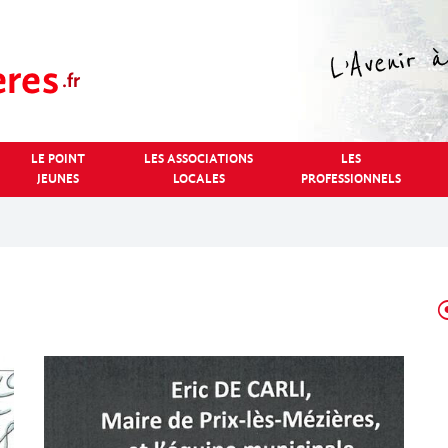
LE POINT
LES ASSOCIATIONS
LES
JEUNES
LOCALES
PROFESSIONNELS