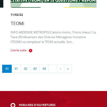
11/02/22
TEOMi
INFO ARDENNE METROPOLE Jetons moins, Trions mieux ! La
Taxe d’Enlèvement des Ordures Ménagères Incitative
(TEOMi) va remplacer la TEOM actuelle. Son...
Lire la suite
40
41
42
43
44
…
›
»
HORAIRES D'OUVERTURES