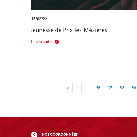
15/02/22
Jeunesse de Prix-lès-Mézières
Lire la suite
«
‹
…
36
37
38
39
NOS COORDONNÉES