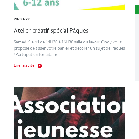
28/03/22
Atelier créatif spécial Pâques
Samedi 9 avril de 14H30 à 16H30 salle du lavoir. Cindy vous
propose de tisser votre panier et décorer un sujet de Pâques
! Partcipation forfaitaire...
Lire la suite