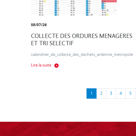
08/07/26
COLLECTE DES ORDURES MENAGERES
ET TRI SELECTIF
calendrier_de_collecte_des_dechets_ardenne_metropole
Lire la suite
1
2
3
4
5