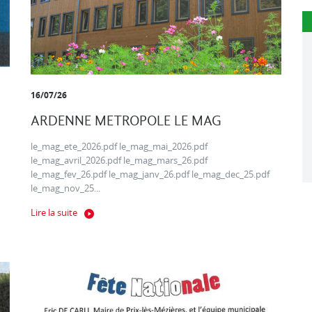
16/07/26
ARDENNE METROPOLE LE MAG
le_mag_ete_2026.pdf le_mag_mai_2026.pdf
le_mag_avril_2026.pdf le_mag_mars_26.pdf
le_mag_fev_26.pdf le_mag_janv_26.pdf le_mag_dec_25.pdf
le_mag_nov_25...
Lire la suite