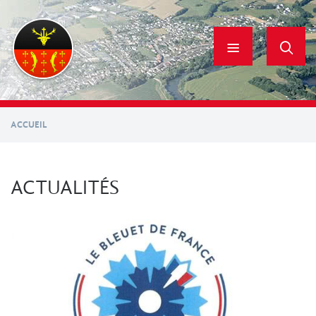
Aller
au
contenu
principal
ACCUEIL
ACTUALITÉS