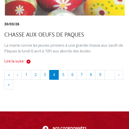
30/03/26
CHASSE AUX OEUFS DE PAQUES
La mairie convie les jeunes pirisiens à une grande chasse aux oeufs de
Pâques le lundi 6 avril à 10H aux abords des écoles.
Lire la suite
«
‹
1
2
3
4
5
6
7
8
9
…
›
»
NOS COORDONNÉES