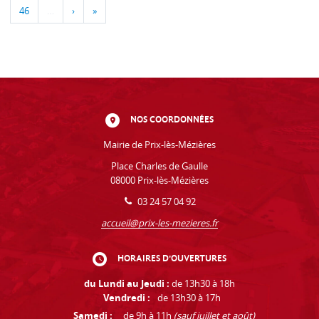
46
…
›
»
NOS COORDONNÉES
Mairie de Prix-lès-Mézières
Place Charles de Gaulle
08000 Prix-lès-Mézières
03 24 57 04 92
accueil@prix-les-mezieres.fr
HORAIRES D'OUVERTURES
du Lundi au Jeudi :
de 13h30 à 18h
Vendredi :
de 13h30 à 17h
Samedi :
de 9h à 11h
(sauf juillet et août)