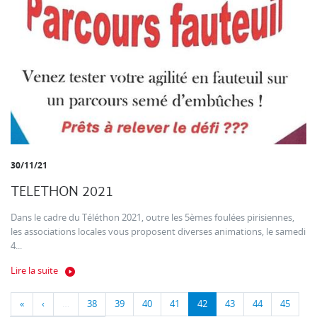
30/11/21
TELETHON 2021
Dans le cadre du Téléthon 2021, outre les 5èmes foulées pirisiennes,
les associations locales vous proposent diverses animations, le samedi
4...
Lire la suite
«
‹
…
38
39
40
41
42
43
44
45