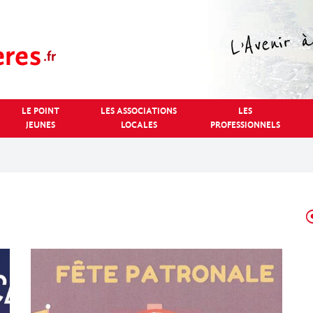
LE POINT
LES ASSOCIATIONS
LES
JEUNES
LOCALES
PROFESSIONNELS