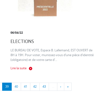
06/04/22
ELECTIONS
LE BUREAU DE VOTE, Espace B. Lallemand, EST OUVERT de
8H à 19H. Pour voter, munissez-vous d’une pièce d’identité
(obligatoire) et de votre carte d’...
Lire la suite
39
40
41
42
43
…
›
»