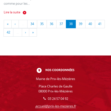
comme pour les...
Lire la suite
«
‹
…
34
35
36
37
38
39
40
41
42
…
›
»
NOS COORDONNÉES
Mairie de Prix-lès-Mézières
Place Charles de Gaulle
08000 Prix-lès-Mézières
03 24 57 04 92
accueil@prix-les-mezieres.fr