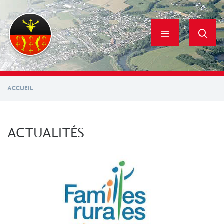
Aller
au
contenu
principal
ACCUEIL
ACTUALITÉS