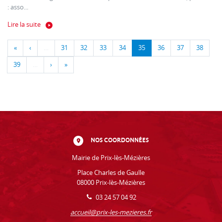
: asso...
Lire la suite
«
‹
…
31
32
33
34
35
36
37
38
39
…
›
»
NOS COORDONNÉES
Mairie de Prix-lès-Mézières
Place Charles de Gaulle
08000 Prix-lès-Mézières
03 24 57 04 92
accueil@prix-les-mezieres.fr