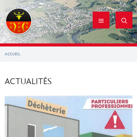
Aller
au
contenu
principal
ACCUEIL
ACTUALITÉS